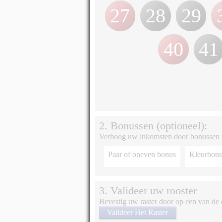
27
28
29
40
41
2. Bonussen (optioneel):
Verhoog uw inkomsten door bonussen te
Paar of oneven bonus
Kleurbon
3. Valideer uw rooster
Bevestig uw raster door op een van de 
Valideer Het Raster