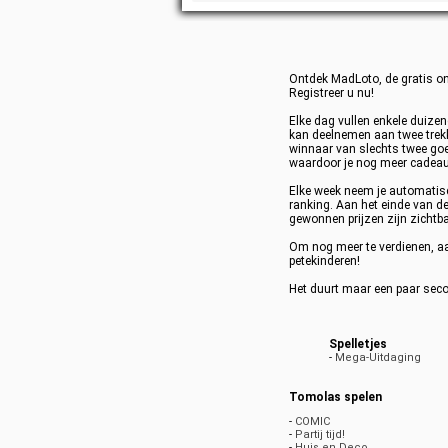
Ontdek MadLoto, de gratis onl
Registreer u nu!
Elke dag vullen enkele duizen
kan deelnemen aan twee trekk
winnaar van slechts twee goe
waardoor je nog meer cadeau
Elke week neem je automatisch
ranking. Aan het einde van de 
gewonnen prijzen zijn zichtbaa
Om nog meer te verdienen, aa
petekinderen!
Het duurt maar een paar seco
Spelletjes
-
Mega-Uitdaging
Tomolas spelen
-
COMIC
-
Partij tijd!
-
Huis en Deco