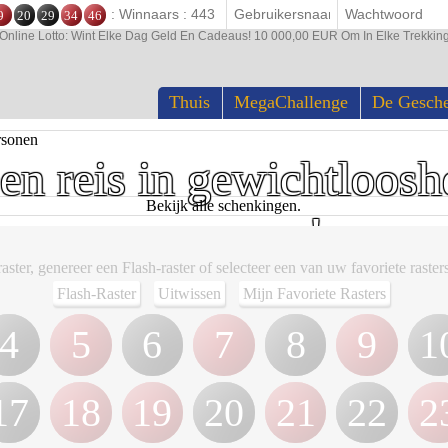
: Winnaars : 443
9
20
29
34
46
Online Lotto: Wint Elke Dag Geld En Cadeaus! 10 000,00 EUR Om In Elke Trekk
Thuis
MegaChallenge
De Gesch
een reis in gewichtloos
Bekijk alle schenkingen.
personen !
ter, genereer een Flash-raster of selecteer een van uw favoriete rasters
Flash-Raster
Uitwissen
Mijn Favoriete Rasters
4
5
6
7
8
9
1
17
18
19
20
21
22
2