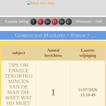
Laatste loting
: Winnaars : 564
2
9
20
25
39
43
Gemeenchap MadLoto >
Forum
> Algemene Bespreking
Aantal
Laatste
subject
berichten
wijziging
TIPS OM
ENKELE
TEKORTKO
MINGEN
VAN DE
1
11/07/2026
MAN DIE
13:10:49
WEET WAT
HIJ MOET