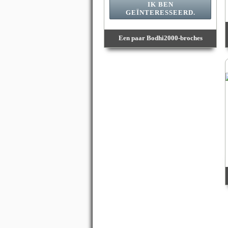
IK BEN
GEÏNTERESSEERD.
Een paar Bodhi2000-broches
Waarde :
3 800 Punten
Beschikbare hoeveelheid :
1
Einddatum:
09/08/2026 23:59:59