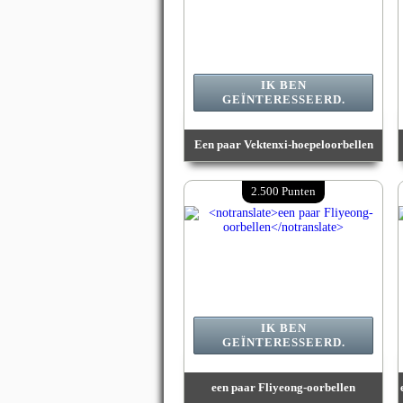
IK BEN
GEÏNTERESSEERD.
Een paar Vektenxi-hoepeloorbellen
Waarde :
1 900 Punten
Beschikbare hoeveelheid :
1
2.500 Punten
Einddatum:
13/08/2026 23:59:59
IK BEN
GEÏNTERESSEERD.
een paar Fliyeong-oorbellen