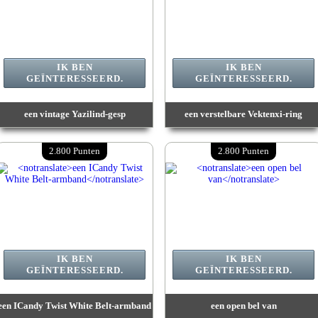
IK BEN
IK BEN
GEÏNTERESSEERD.
GEÏNTERESSEERD.
een vintage Yazilind-gesp
een verstelbare Vektenxi-ring
Waarde :
2 100 Punten
Waarde :
2 200 Punten
Beschikbare hoeveelheid :
1
Beschikbare hoeveelheid :
1
2.800 Punten
2.800 Punten
Einddatum:
07/08/2026 23:59:59
Einddatum:
07/08/2026 23:59:59
IK BEN
IK BEN
GEÏNTERESSEERD.
GEÏNTERESSEERD.
een ICandy Twist White Belt-armband
een open bel van