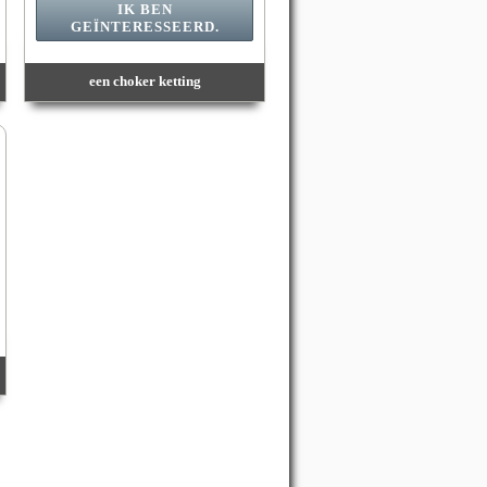
IK BEN
GEÏNTERESSEERD.
een choker ketting
Waarde :
4 900 Punten
Beschikbare hoeveelheid :
1
Einddatum:
09/08/2026 23:59:59