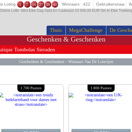
te Loting
: Winnaars : 422
1
7
16
27
38
40
Online Lotto: Wint Elke Dag Geld En Cadeaus! 10 000,00 EUR Om In Elke Trekk
Thuis
MegaChallenge
De Gesch
Geschenken & Geschenken
tique Tombolas Sieraden
Geschenken & Geschenken
-
Winnaars Van De Loterijen
1.700 Punten
1.800 Punten