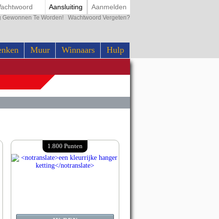
Aansluiting
Aanmelden
ing Gewonnen Te Worden!
Wachtwoord Vergeten?
enken
Muur
Winnaars
Hulp
1.800 Punten