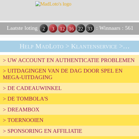
Laatste loting
: Winnaars : 561
2
3
12
16
22
33
Help MadLoto
> Klantenservice > Een Aanvraag Indienen
> UW ACCOUNT EN AUTHENTICATIE PROBLEMEN
> UITDAGINGEN VAN DE DAG DOOR SPEL EN
MEGA-UITDAGING
> DE CADEAUWINKEL
> DE TOMBOLA'S
> DREAMBOX
> TOERNOOIEN
> SPONSORING EN AFFILIATIE