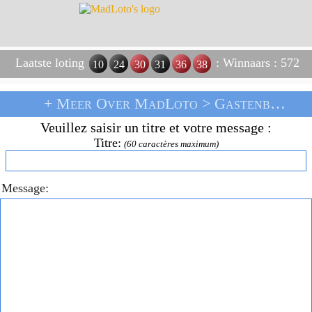
Laatste loting
: Winnaars : 572
10
24
30
31
36
38
+ Meer Over MadLoto >
Gastenboek
> 
Veuillez saisir un titre et votre message :
Titre:
(60 caractères maximum)
Message: