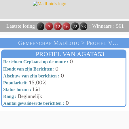
Laatste loting
: Winnaars : 561
2
3
12
16
22
33
Gemeenchap MadLoto > Profiel Van Agata53 > Thuis
PROFIEL VAN AGATA53
0
Berichten Geplaatst op de muur :
0
Houdt van zijn Berichten:
0
Afschuw van zijn berichten :
15,00%
Populariteit:
Lid
Status forum :
Beginnelijk
Rang :
0
Aantal gevalideerde berichten :