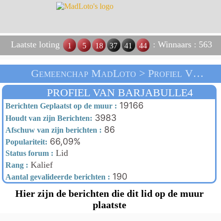
Laatste loting
: Winnaars : 563
1
5
18
37
41
44
Gemeenchap MadLoto > Profiel Van Barjabulle4 > Thuis
PROFIEL VAN BARJABULLE4
19166
Berichten Geplaatst op de muur :
3983
Houdt van zijn Berichten:
86
Afschuw van zijn berichten :
66,09%
Populariteit:
Lid
Status forum :
Kalief
Rang :
190
Aantal gevalideerde berichten :
Hier zijn de berichten die dit lid op de muur
plaatste