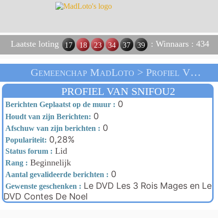
Laatste loting
: Winnaars : 434
17
18
23
34
37
39
Gemeenchap MadLoto > Profiel Van Snifou2 > Thuis
PROFIEL VAN SNIFOU2
0
Berichten Geplaatst op de muur :
0
Houdt van zijn Berichten:
0
Afschuw van zijn berichten :
0,28%
Populariteit:
Lid
Status forum :
Beginnelijk
Rang :
0
Aantal gevalideerde berichten :
Le DVD Les 3 Rois Mages en Le
Gewenste geschenken :
DVD Contes De Noel