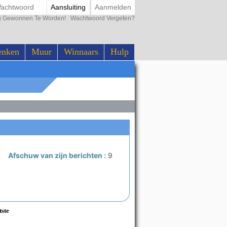
Aansluiting
Aanmelden
ing Gewonnen Te Worden!
Wachtwoord Vergeten?
enken
Muur
Winnaars
Hulp
Afschuw van zijn berichten :
9
tste