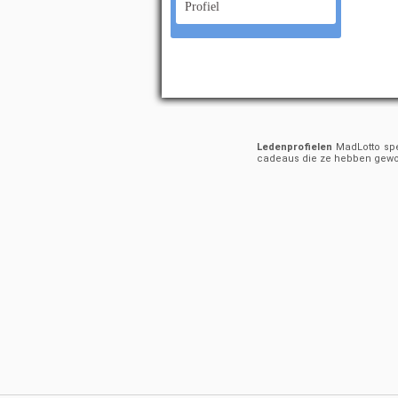
Profiel
Ledenprofielen
MadLotto spel
cadeaus die ze hebben gew