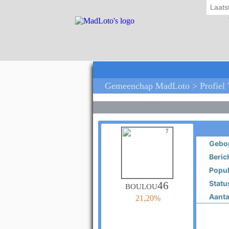
Laats
Gemeenchap MadLoto > Profiel 
7
Gebor
Beric
Popula
Statu
boulou46
Aantal
21,20%