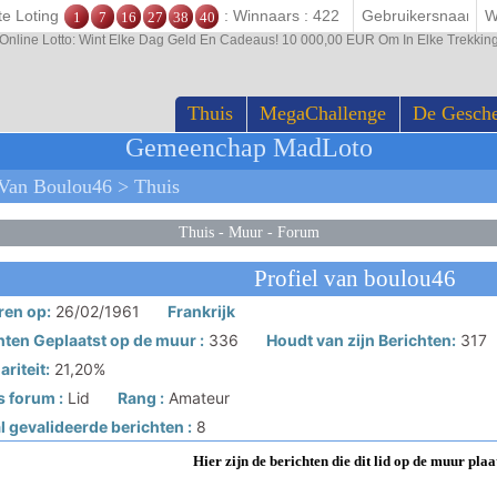
te Loting
: Winnaars : 422
1
7
16
27
38
40
Online Lotto: Wint Elke Dag Geld En Cadeaus! 10 000,00 EUR Om In Elke Trekk
Thuis
MegaChallenge
De Gesch
Gemeenchap MadLoto
Van Boulou46 > Thuis
Thuis
-
Muur
-
Forum
Profiel van boulou46
en op:
26/02/1961
Frankrijk
hten Geplaatst op de muur :
336
Houdt van zijn Berichten:
317
riteit:
21,20%
s forum :
Lid
Rang :
Amateur
 gevalideerde berichten :
8
Hier zijn de berichten die dit lid op de muur plaa