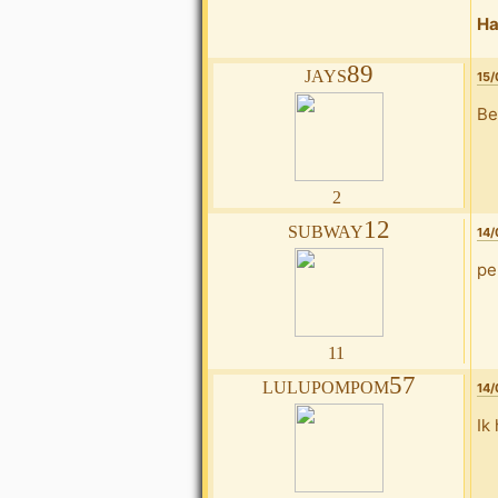
Ha
jays89
15/
Be
2
subway12
14/
pe
11
lulupompom57
14/
Ik