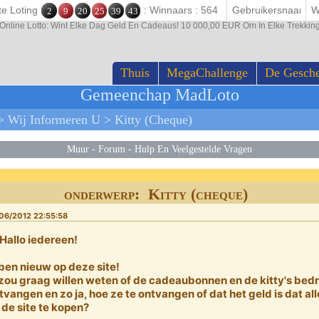
te Loting
: Winnaars : 564
2
9
20
25
39
43
Online Lotto: Wint Elke Dag Geld En Cadeaus! 10 000,00 EUR Om In Elke Trekk
Thuis
MegaChallenge
De Gesch
Gemeenchap MadLoto
>
Wij Informeren U
>
Kitty (cheque)
Muur
-
Forum
-
Hulp En Veelgestelde Vragen
onderwerp: Kitty (cheque)
06/2012 22:55:58
 Hallo iedereen!
 ben nieuw op deze site!
 zou graag willen weten of de cadeaubonnen en de kitty's bedr
tvangen en zo ja, hoe ze te ontvangen of dat het geld is dat 
 de site te kopen?