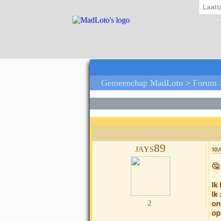
Laats
Gemeenchap MadLoto >
Forum
jays89
10/
🤔
Ik
Ik
2
on
op