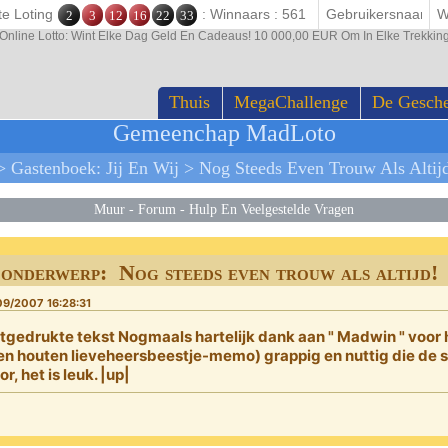
te Loting
: Winnaars : 561
2
3
12
16
22
33
Online Lotto: Wint Elke Dag Geld En Cadeaus! 10 000,00 EUR Om In Elke Trekk
Thuis
MegaChallenge
De Gesch
Gemeenchap MadLoto
>
Gastenboek: Jij En Wij
>
Nog Steeds Even Trouw Als Altij
Muur
-
Forum
-
Hulp En Veelgestelde Vragen
onderwerp: Nog steeds even trouw als altijd!
09/2007 16:28:31
tgedrukte tekst
Nogmaals hartelijk dank aan " Madwin " voor
en houten lieveheersbeestje-memo) grappig en nuttig die de sp
or, het is leuk. |up|