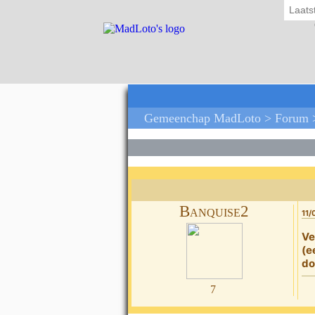
Laats
Gemeenchap MadLoto >
Forum
Banquise2
11/
Ve
(e
do
7