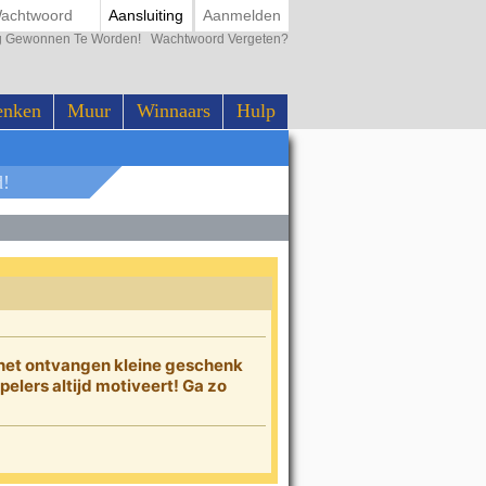
Aansluiting
Aanmelden
ing Gewonnen Te Worden!
Wachtwoord Vergeten?
enken
Muur
Winnaars
Hulp
d!
 het ontvangen kleine geschenk
elers altijd motiveert! Ga zo